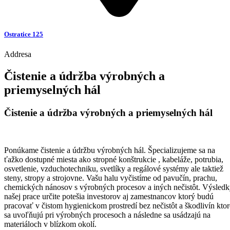
Ostratice 125
Addresa
Čistenie a údržba výrobných a
priemyselných hál
Čistenie a údržba výrobných a priemyselných hál
Ponúkame čistenie a údržbu výrobných hál. Špecializujeme sa na
ťažko dostupné miesta ako stropné konštrukcie , kabeláže, potrubia,
osvetlenie, vzduchotechniku, svetlíky a regálové systémy ale taktiež
steny, stropy a strojovne. Vašu halu vyčistíme od pavučín, prachu,
chemických nánosov s výrobných procesov a iných nečistôt. Výsled
našej prace určite potešia investorov aj zamestnancov ktorý budú
pracovať v čistom hygienickom prostredí bez nečistôt a škodlivín ktor
sa uvoľňujú pri výrobných procesoch a následne sa usádzajú na
materiáloch v blízkom okolí.