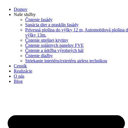
Preskočiť
Domov
na
Naše služby
obsah
Čistenie fasády
Sanácia dier a prasklín fasády
Prívesná plošina do výšky 12 m, Automobilová plošina 
výšky 13m.
Čistenie strešnej krytiny
Čistenie solárnych panelov FVE
Čistenie a údržba výrobných hál
Čistenie dlažby
Striekanie interiéru/exteriéru airless technikou
Cenník
Realizácie
O nás
Blog