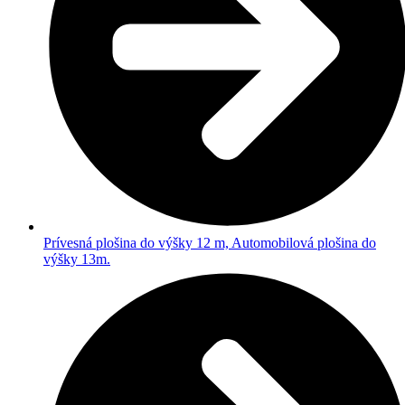
Prívesná plošina do výšky 12 m, Automobilová plošina do
výšky 13m.