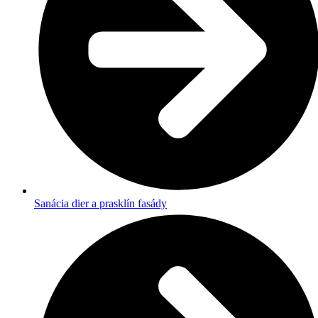
Sanácia dier a prasklín fasády